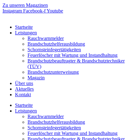
Zum
Zu unseren Magazinen
Inhalt
Instagram
Facebook-f
Youtube
springen
Startseite
Leistungen
Rauchwarnmelder
Brandschutzhelferausbildung
Schornsteinfegertätigkeiten
Feuerlöscher mit Wartung und Instandhaltung
Brandschutzbeauftragter & Brandschutztechniker
(TÜV)
Brandschutzunterweisung
Magazin
Über uns
Aktuelles
Kontakt
Startseite
Leistungen
Rauchwarnmelder
Brandschutzhelferausbildung
Schornsteinfegertätigkeiten
Feuerlöscher mit Wartung und Instandhaltung
Brandschutzbeauftragter & Brandschutztechniker