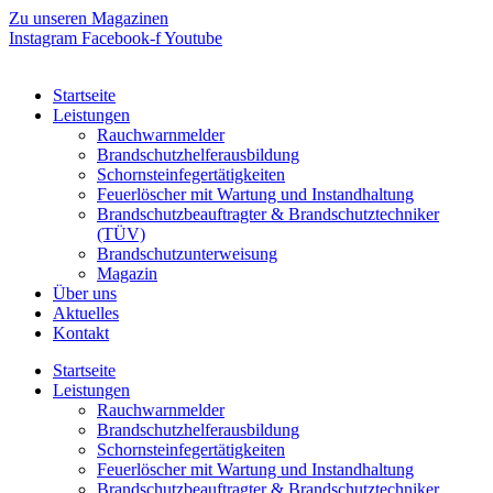
Zum
Zu unseren Magazinen
Inhalt
Instagram
Facebook-f
Youtube
springen
Startseite
Leistungen
Rauchwarnmelder
Brandschutzhelferausbildung
Schornsteinfegertätigkeiten
Feuerlöscher mit Wartung und Instandhaltung
Brandschutzbeauftragter & Brandschutztechniker
(TÜV)
Brandschutzunterweisung
Magazin
Über uns
Aktuelles
Kontakt
Startseite
Leistungen
Rauchwarnmelder
Brandschutzhelferausbildung
Schornsteinfegertätigkeiten
Feuerlöscher mit Wartung und Instandhaltung
Brandschutzbeauftragter & Brandschutztechniker