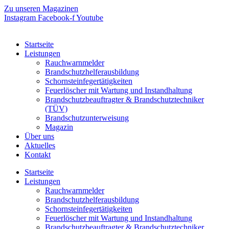
Zum
Zu unseren Magazinen
Inhalt
Instagram
Facebook-f
Youtube
springen
Startseite
Leistungen
Rauchwarnmelder
Brandschutzhelferausbildung
Schornsteinfegertätigkeiten
Feuerlöscher mit Wartung und Instandhaltung
Brandschutzbeauftragter & Brandschutztechniker
(TÜV)
Brandschutzunterweisung
Magazin
Über uns
Aktuelles
Kontakt
Startseite
Leistungen
Rauchwarnmelder
Brandschutzhelferausbildung
Schornsteinfegertätigkeiten
Feuerlöscher mit Wartung und Instandhaltung
Brandschutzbeauftragter & Brandschutztechniker