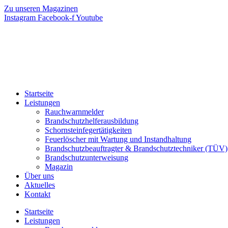
Zum
Zu unseren Magazinen
Inhalt
Instagram
Facebook-f
Youtube
springen
Startseite
Leistungen
Rauchwarnmelder
Brandschutzhelferausbildung
Schornsteinfegertätigkeiten
Feuerlöscher mit Wartung und Instandhaltung
Brandschutzbeauftragter & Brandschutztechniker (TÜV)
Brandschutzunterweisung
Magazin
Über uns
Aktuelles
Kontakt
Startseite
Leistungen