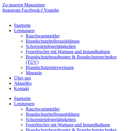
Zum
Zu unseren Magazinen
Inhalt
Instagram
Facebook-f
Youtube
springen
Startseite
Leistungen
Rauchwarnmelder
Brandschutzhelferausbildung
Schornsteinfegertätigkeiten
Feuerlöscher mit Wartung und Instandhaltung
Brandschutzbeauftragter & Brandschutztechniker
(TÜV)
Brandschutzunterweisung
Magazin
Über uns
Aktuelles
Kontakt
Startseite
Leistungen
Rauchwarnmelder
Brandschutzhelferausbildung
Schornsteinfegertätigkeiten
Feuerlöscher mit Wartung und Instandhaltung
Brandschutzbeauftragter & Brandschutztechniker