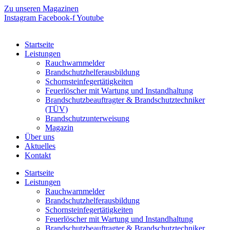
Zum
Zu unseren Magazinen
Inhalt
Instagram
Facebook-f
Youtube
springen
Startseite
Leistungen
Rauchwarnmelder
Brandschutzhelferausbildung
Schornsteinfegertätigkeiten
Feuerlöscher mit Wartung und Instandhaltung
Brandschutzbeauftragter & Brandschutztechniker
(TÜV)
Brandschutzunterweisung
Magazin
Über uns
Aktuelles
Kontakt
Startseite
Leistungen
Rauchwarnmelder
Brandschutzhelferausbildung
Schornsteinfegertätigkeiten
Feuerlöscher mit Wartung und Instandhaltung
Brandschutzbeauftragter & Brandschutztechniker