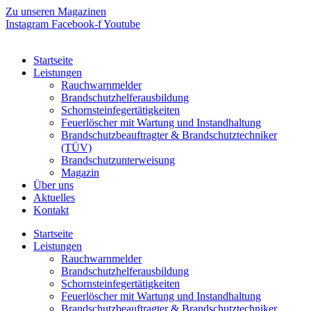
Zum
Zu unseren Magazinen
Inhalt
Instagram
Facebook-f
Youtube
springen
Startseite
Leistungen
Rauchwarnmelder
Brandschutzhelferausbildung
Schornsteinfegertätigkeiten
Feuerlöscher mit Wartung und Instandhaltung
Brandschutzbeauftragter & Brandschutztechniker
(TÜV)
Brandschutzunterweisung
Magazin
Über uns
Aktuelles
Kontakt
Startseite
Leistungen
Rauchwarnmelder
Brandschutzhelferausbildung
Schornsteinfegertätigkeiten
Feuerlöscher mit Wartung und Instandhaltung
Brandschutzbeauftragter & Brandschutztechniker