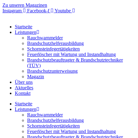
Zum
Zu unseren Magazinen
Inhalt
Instagram
Facebook-f
Youtube
springen
Startseite
Leistungen
Rauchwarnmelder
Brandschutzhelferausbildung
Schornsteinfegertätigkeiten
Feuerlöscher mit Wartung und Instandhaltung
Brandschutzbeauftragter & Brandschutztechniker
(TÜV)
Brandschutzunterweisung
Magazin
Über uns
Aktuelles
Kontakt
Startseite
Leistungen
Rauchwarnmelder
Brandschutzhelferausbildung
Schornsteinfegertätigkeiten
Feuerlöscher mit Wartung und Instandhaltung
Brandschutzbeauftragter & Brandschutztechniker